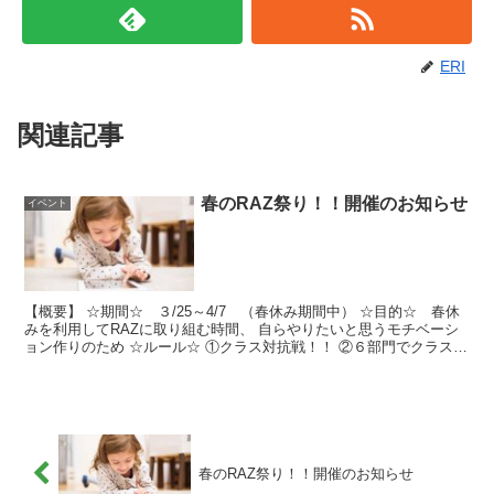
ERI
関連記事
春のRAZ祭り！！開催のお知らせ
イベント
【概要】 ☆期間☆ ３/25～4/7 （春休み期間中） ☆目的☆ 春休
みを利用してRAZに取り組む時間、 自らやりたいと思うモチベーシ
ョン作りのため ☆ルール☆ ①クラス対抗戦！！ ②６部門でクラスの
平均を出し競います。 ③総合優勝チームに...
春のRAZ祭り！！開催のお知らせ