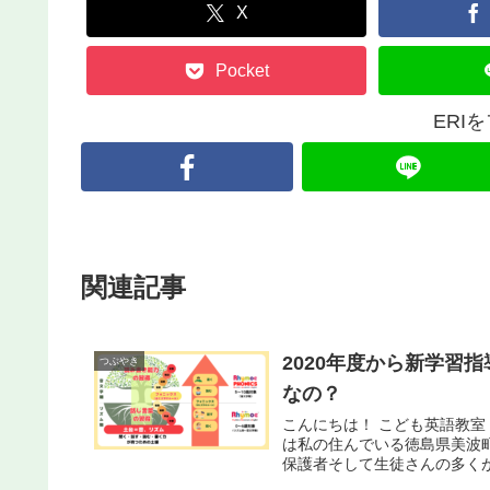
X
Pocket
ERI
関連記事
2020年度から新学習
つぶやき
なの？
こんにちは！ こども英語教室
は私の住んでいる徳島県美波
保護者そして生徒さんの多くが