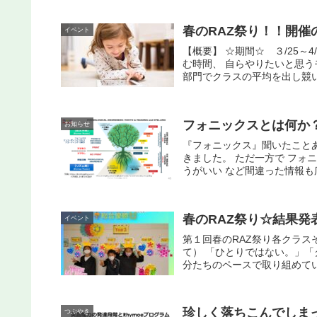
春のRAZ祭り！！開催
イベント
【概要】 ☆期間☆ ３/25～
む時間、 自らやりたいと思う
部門でクラスの平均を出し競い
フォニックスとは何か
お知らせ
『フォニックス』聞いたこと
きました。 ただ一方で フォ
うがいい など間違った情報も広
春のRAZ祭り☆結果発
イベント
第１回春のRAZ祭り各クラス
て） 「ひとりではない。」
分たちのペースで取り組めてい
珍しく落ちこんでしま
つぶやき