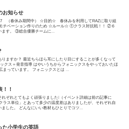
のお知らせ
4/7 （春休み期間中） ☆目的☆ 春休みを利用してRAZに取り組
モチベーション作りのため ☆ルール☆ ①クラス対抗戦！！ ②６
ます。 ③総合優勝チームに...
？
ありますか？ 最近ちらほら耳にしたり目にすることが多くなって
ニックス＝発音指導 はやいうちからフォニックスをやっておいたほ
まっています。 フォニックスとは ...
表！！
それぞれとてもよく頑張りました❕（イベント詳細は前の記事に
「クラス単位」とあって多少の温度差はありましたが、それぞれ自
ました。 どんなにいい教材もひとりでコツ...
った小学生の英語